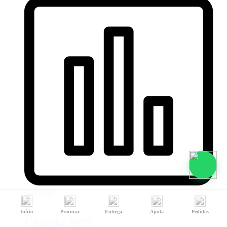
Compare
Início
Procurar
Entrega
Ajuda
Pedidos
Chinelo 3997