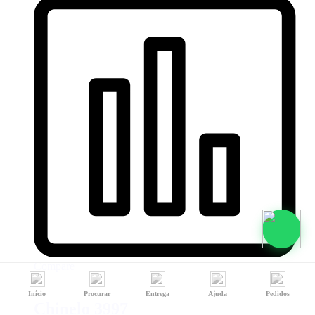
Compare
Início
Procurar
Entrega
Ajuda
Pedidos
Chinelo 3997