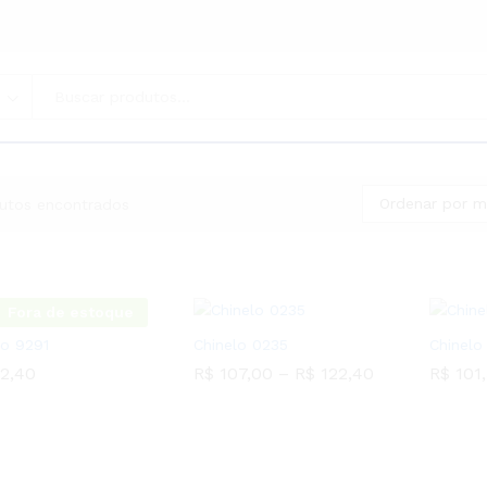
Ordenar por m
utos encontrados
Fora de estoque
lo 9291
Chinelo 0235
Chinelo
2,40
R$
107,00
–
R$
122,40
R$
101
2,40
R$
107,00
R$
122,40
R$
101