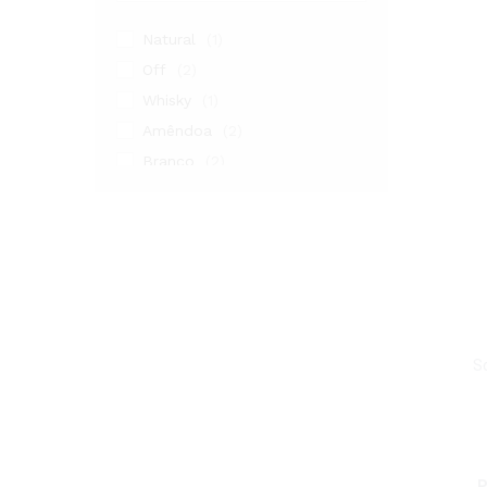
Natural
(1)
Off
(2)
Whisky
(1)
Amêndoa
(2)
Branco
(2)
Nude
(3)
Off White
(1)
Preto
(3)
S
P