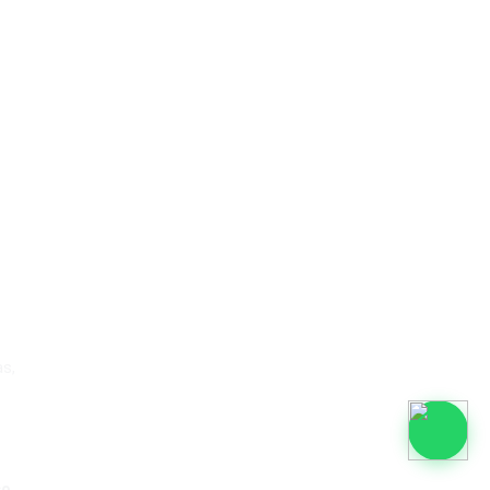
s,
co