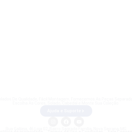
olados De Qualidade, Fácil Montagem. Fornecemos As Peças Separada
Escolha As Cores, Solado, Cabedal e Monte Sua Coleção.
Ajuda e Suporte
Rua Galileia, 46 Loja 02, Bairro Sagrada Família, Nova Serrana-MG
olítica de privacidade
Termos de Uso e Condições
Fale Conos