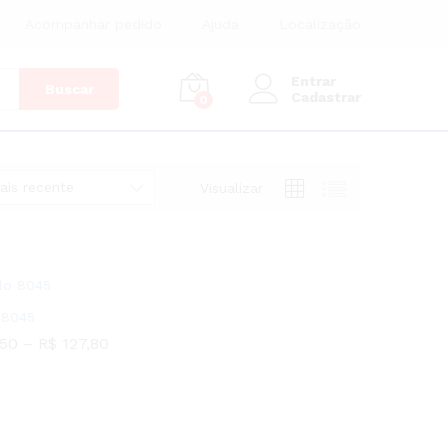
Acompanhar pedido
Ajuda
Localização
Entrar
Buscar
Cadastrar
0
ais recente
Visualizar
 8045
,50
–
R$
127,80
,50
R$
127,80