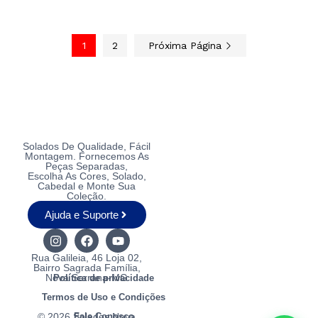
1
2
Próxima Página
Solados De Qualidade, Fácil
Montagem. Fornecemos As
Peças Separadas,
Escolha As Cores, Solado,
Cabedal e Monte Sua
Coleção.
Ajuda e Suporte
Rua Galileia, 46 Loja 02,
Bairro Sagrada Família,
Nova Serrana-MG
Política de privacidade
Termos de Uso e Condições
© 2026 Solados Nova
Fale Conosco