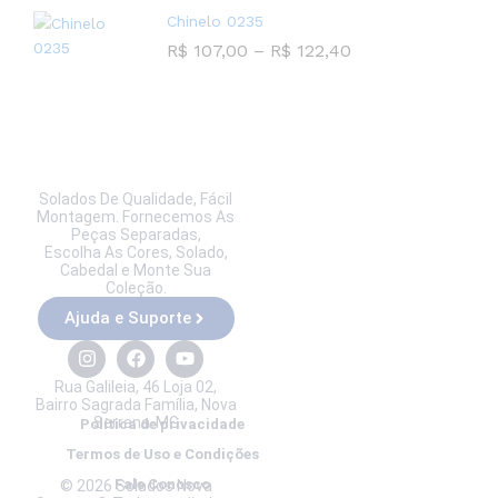
Chinelo 0235
R$
107,00
–
R$
122,40
Solados De Qualidade, Fácil
Montagem. Fornecemos As
Peças Separadas,
Escolha As Cores, Solado,
Cabedal e Monte Sua
Coleção.
Ajuda e Suporte
Rua Galileia, 46 Loja 02,
Bairro Sagrada Família, Nova
Serrana-MG
Política de privacidade
Termos de Uso e Condições
Fale Conosco
© 2026 Solados Nova