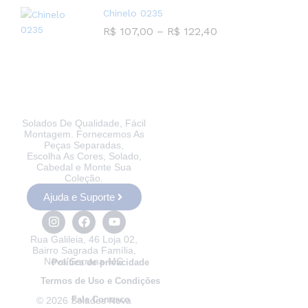
Chinelo 0235
R$
107,00
–
R$
122,40
Solados De Qualidade, Fácil
Montagem. Fornecemos As
Peças Separadas,
Escolha As Cores, Solado,
Cabedal e Monte Sua
Coleção.
Ajuda e Suporte
Rua Galileia, 46 Loja 02,
Bairro Sagrada Família,
Nova Serrana-MG
Política de privacidade
Termos de Uso e Condições
Fale Conosco
© 2026 Solados Nova