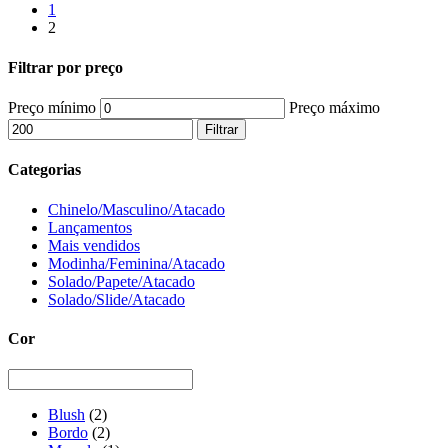
1
2
Filtrar por preço
Preço mínimo
Preço máximo
Filtrar
Categorias
Chinelo/Masculino/Atacado
Lançamentos
Mais vendidos
Modinha/Feminina/Atacado
Solado/Papete/Atacado
Solado/Slide/Atacado
Cor
Blush
(2)
Bordo
(2)