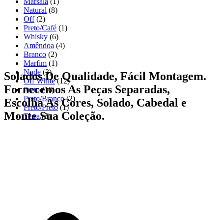
Marsala
(1)
Natural
(8)
Off
(2)
Preto/Café
(1)
Whisky
(6)
Amêndoa
(4)
Branco
(2)
Marfim
(1)
Nude
(3)
Solados De Qualidade, Fácil Montagem.
Off White
(12)
Fornecemos As Peças Separadas,
Preto
(16)
Preto/Branco
(2)
Escolha As Cores, Solado, Cabedal e
Preto/Preto
(1)
Monte Sua Coleção.
Terra
(5)