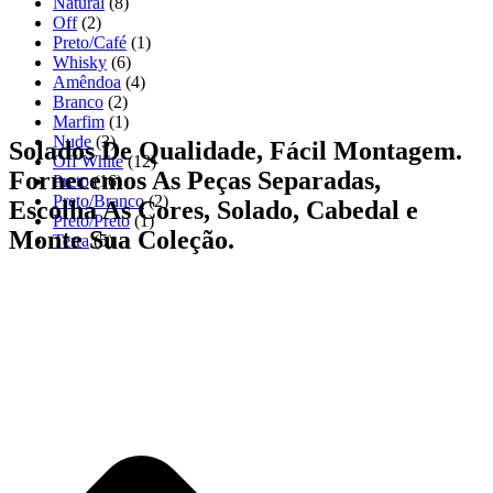
Natural
(8)
Off
(2)
Preto/Café
(1)
Whisky
(6)
Amêndoa
(4)
Branco
(2)
Marfim
(1)
Nude
(3)
Solados De Qualidade, Fácil Montagem.
Off White
(12)
Fornecemos As Peças Separadas,
Preto
(16)
Preto/Branco
(2)
Escolha As Cores, Solado, Cabedal e
Preto/Preto
(1)
Monte Sua Coleção.
Terra
(5)