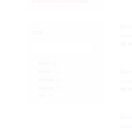
Modinha/Feminina/Atacado
R$
13
COR
Chine
R$
10
R$
10
Blush
(2)
Bordo
(2)
Marsala
(1)
Chine
Natural
(8)
R$
13
Off
(2)
R$
13
Whisky
(6)
Amêndoa
(3)
Branco
(2)
Sanda
Nude
(3)