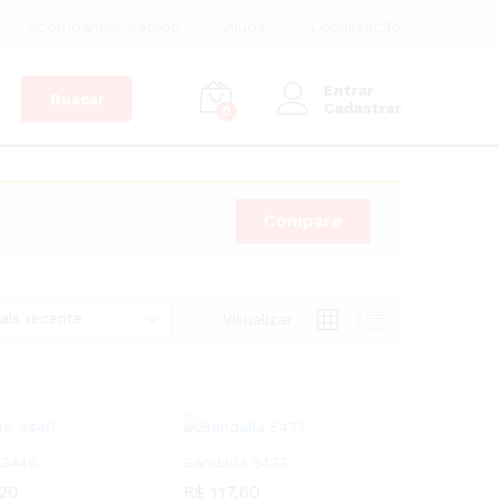
Acompanhar pedido
Ajuda
Localização
Entrar
Buscar
Cadastrar
0
Compare
ais recente
Visualizar
 3446
Sandalia 5433
20
R$
117,60