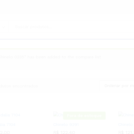
Chinelo 0235” has been added to the compare list
Ordenar por m
dutos encontrados
Fora de estoque
lia 7104
Chinelo 9291
Chinelo
2,00
R$
122,40
R$
121,