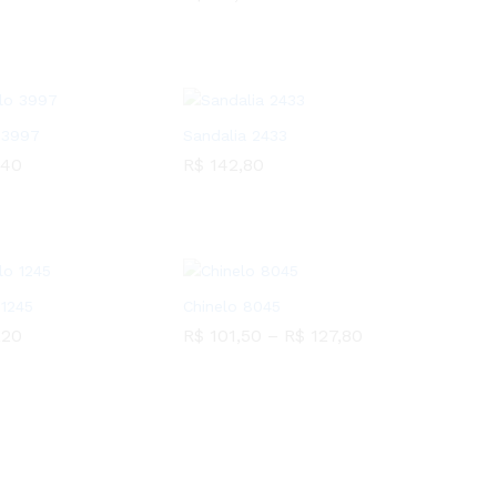
20
R$
117,60
 3997
Sandalia 2433
,40
R$
142,80
,40
R$
142,80
 1245
Chinelo 8045
,20
R$
101,50
–
R$
127,80
,20
R$
101,50
R$
127,80