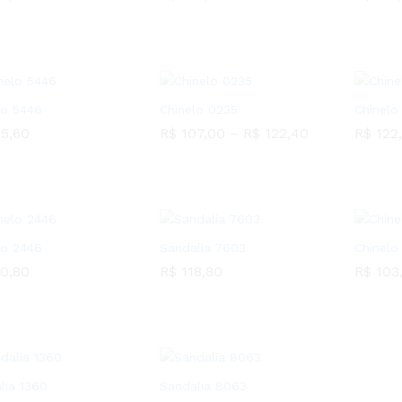
2,00
R$
122,40
R$
121,
lo 5446
Chinelo 0235
Chinelo
5,60
R$
107,00
–
R$
122,40
R$
122
5,60
R$
107,00
R$
122,40
R$
122
lo 2446
Sandalia 7603
Chinelo
0,80
R$
118,80
R$
103
0,80
R$
118,80
R$
103
lia 1360
Sandalia 8063