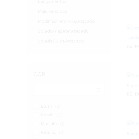
Lançamentos
R$
10
Mais vendidos
Modinha/Feminina/Atacado
Solado/Papete/Atacado
Sanda
Solado/Slide/Atacado
R$
14
R$
14
COR
Papet
R$
19
R$
19
Blush
(2)
Bordo
(2)
Marsala
(1)
Natural
(8)
Sanda