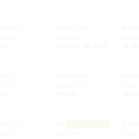
1,50
R$
127,80
R$
115,00
R$
144,00
R$
5,6
lia 1360
Chinelo 5859
Sandali
8,20
R$
110,00
–
R$
132,00
R$
118,
8,20
R$
110,00
R$
132,00
R$
118,
e 7073
Sandalia 2433
Chinelo
2,00
R$
142,80
R$
130
2,00
R$
142,80
R$
130
Fora de estoque
lia 7104
Chinelo 9291
Chinelo