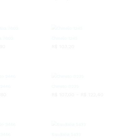
5
R$
122,40
a 7603
Chinelo 1245
80
R$
103,20
80
R$
103,20
 2446
Chinelo 0235
,80
R$
107,00
–
R$
122,40
,80
R$
107,00
R$
122,40
 3446
Sandalia 5433