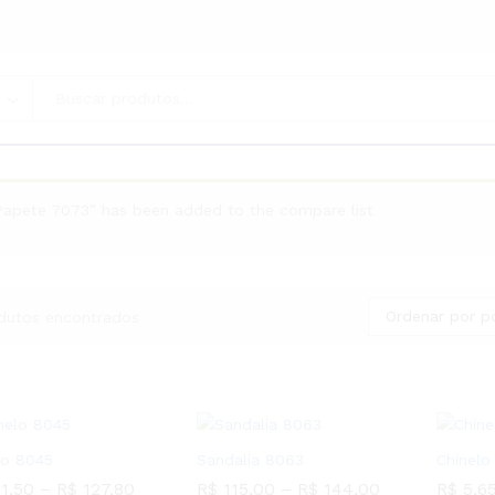
Papete 7073” has been added to the compare list
Ordenar por p
dutos encontrados
lo 8045
Sandalia 8063
Chinelo
1,50
–
R$
127,80
R$
115,00
–
R$
144,00
R$
5,6