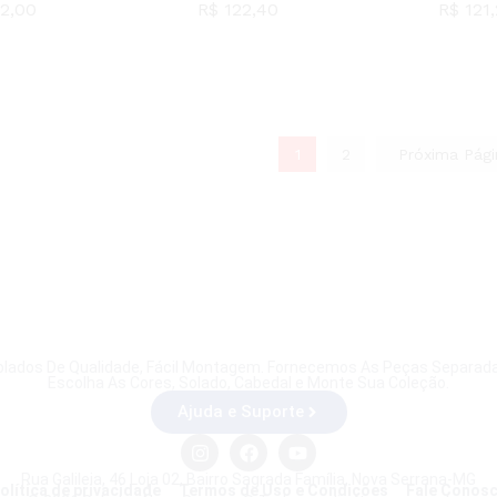
2,00
R$
122,40
R$
121,
2,00
R$
122,40
R$
121,
1
2
Próxima Pág
olados De Qualidade, Fácil Montagem. Fornecemos As Peças Separada
Escolha As Cores, Solado, Cabedal e Monte Sua Coleção.
Ajuda e Suporte
Rua Galileia, 46 Loja 02, Bairro Sagrada Família, Nova Serrana-MG
olítica de privacidade
Termos de Uso e Condições
Fale Conos