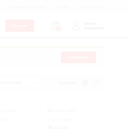
Acompanhar pedido
Ajuda
Localização
Entrar
Buscar
Cadastrar
0
Compare
opularidade
Visualizar
 2200
Chinelo 3997
5
R$
122,40