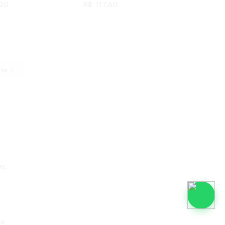
20
R$
117,60
20
R$
117,60
ina
s,
co