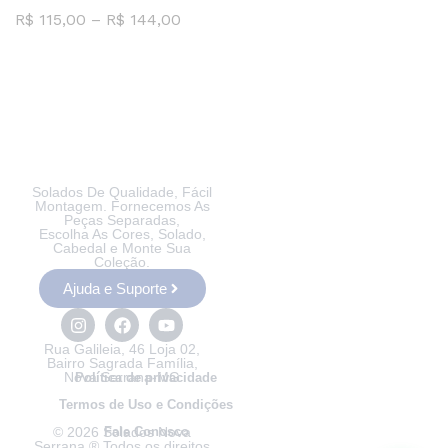
R$
115,00
–
R$
144,00
Solados De Qualidade, Fácil
Montagem. Fornecemos As
Peças Separadas,
Escolha As Cores, Solado,
Cabedal e Monte Sua
Coleção.
Ajuda e Suporte
Rua Galileia, 46 Loja 02,
Bairro Sagrada Família,
Nova Serrana-MG
Política de privacidade
Termos de Uso e Condições
© 2026 Solados Nova
Fale Conosco
Serrana ® Todos os direitos