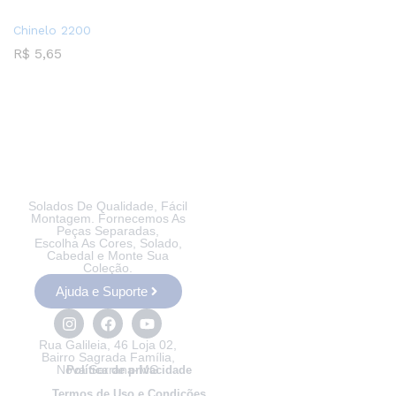
Chinelo 2200
R$
5,65
Solados De Qualidade, Fácil
Montagem. Fornecemos As
Peças Separadas,
Escolha As Cores, Solado,
Cabedal e Monte Sua
Coleção.
Ajuda e Suporte
Rua Galileia, 46 Loja 02,
Bairro Sagrada Família,
Nova Serrana-MG
Política de privacidade
Termos de Uso e Condições