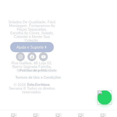
Solados De Qualidade, Fácil
Montagem. Fornecemos As
Peças Separadas,
Escolha As Cores, Solado,
Cabedal e Monte Sua
Coleção.
Ajuda e Suporte
Rua Galileia, 46 Loja 02,
Bairro Sagrada Família,
Nova Serrana-MG
Política de privacidade
Termos de Uso e Condições
© 2026 Solados Nova
Fale Conosco
Serrana ® Todos os direitos
reservados.