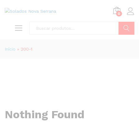
0
Buscar
Início
»
200-1
Nothing Found